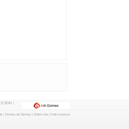
文(简体)
|
de
|
Termos de Serviço
|
Sobre nós
|
Fale conosco