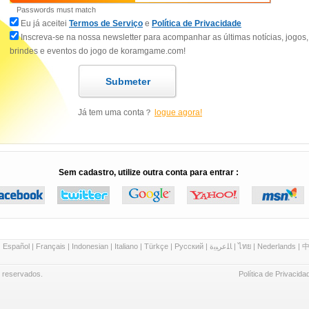
Passwords must match
Eu já aceitei
Termos de Serviço
e
Política de Privacidade
Inscreva-se na nossa newsletter para acompanhar as últimas notícias, jogos,
brindes e eventos do jogo de koramgame.com!
Submeter
Já tem uma conta？
logue agora!
Sem cadastro, utilize outra conta para entrar :
|
Español
|
Français
|
Indonesian
|
Italiano
|
Türkçe
|
Русский
|
ﺎﻠﻋﺮﺒﻳﺓ
|
ไทย
|
Nederlands
|
中
 reservados.
Política de Privacida