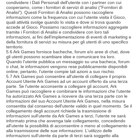
condividere i Dati Personali dell'utente con i partner con cui
cooperiamo, come i fornitori di servizi di analisi ("Fornitori di
Analisi"). Questi Fornitori di Analisi possono raccogliere
informazioni come la frequenza con cui l'utente visita il Gioco,
quali attività svolge quando lo visita e dove si trova quando
accede al Gioco. Possiamo raccogliere informazioni aggregate
tramite i Fornitori di Analisi e condividere con loro tali
informazioni, ai fini dell'implementazione di eventi di marketing e
della fornitura di servizi su misura per gli utenti di uno specifico
territorio.
5.6 Ark Games fornisce bacheche, forum e/o aree di chat, dove
gli utenti possono scambiare idee e comunicare tra loro.
Quando l'utente pubblica un messaggio su una bacheca, forum
o chat, le informazioni vengono rese pubblicamente disponibili
online; pertanto, l'utente compie tali azioni a suo rischio.
5.7 Ark Games può consentire all'utente di collegare il proprio
Account Utente Ark Games ad un account offerto da una terza
parte. Se l'utente acconsente a collegare gli account, Ark
Games può raccogliere e combinare le informazioni che l'utente
ha autorizzato Ark Games a ricevere da una terza parte con le
informazioni del suo Account Utente Ark Games, nella misura
consentita dal consenso dell'utente valido in quel momento. Se il
collegamento degli account richiede la trasmissione di
informazioni sull'utente da Ark Games a terzi, l'utente ne sarà
informato prima che avvenga tale collegamento, concedendo
all'utente la possibilità di acconsentire o meno al collegamento e
alla trasmissione delle sue informazioni. L'utilizzo delle
informazioni sull'utente da parte di terzi sarà soggetto alla