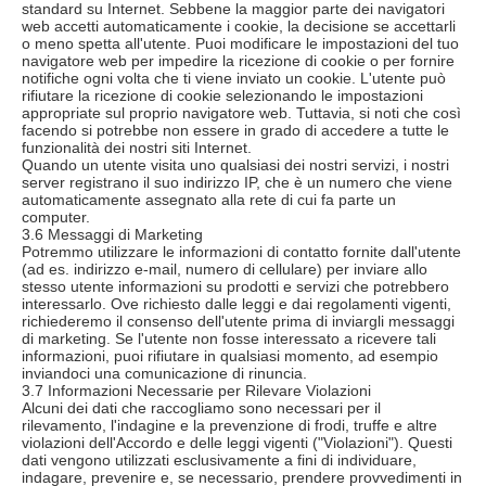
standard su Internet. Sebbene la maggior parte dei navigatori
web accetti automaticamente i cookie, la decisione se accettarli
o meno spetta all'utente. Puoi modificare le impostazioni del tuo
navigatore web per impedire la ricezione di cookie o per fornire
notifiche ogni volta che ti viene inviato un cookie. L'utente può
rifiutare la ricezione di cookie selezionando le impostazioni
appropriate sul proprio navigatore web. Tuttavia, si noti che così
facendo si potrebbe non essere in grado di accedere a tutte le
funzionalità dei nostri siti Internet.
Quando un utente visita uno qualsiasi dei nostri servizi, i nostri
server registrano il suo indirizzo IP, che è un numero che viene
automaticamente assegnato alla rete di cui fa parte un
computer.
3.6 Messaggi di Marketing
Potremmo utilizzare le informazioni di contatto fornite dall'utente
(ad es. indirizzo e-mail, numero di cellulare) per inviare allo
stesso utente informazioni su prodotti e servizi che potrebbero
interessarlo. Ove richiesto dalle leggi e dai regolamenti vigenti,
richiederemo il consenso dell'utente prima di inviargli messaggi
di marketing. Se l'utente non fosse interessato a ricevere tali
informazioni, puoi rifiutare in qualsiasi momento, ad esempio
inviandoci una comunicazione di rinuncia.
3.7 Informazioni Necessarie per Rilevare Violazioni
Alcuni dei dati che raccogliamo sono necessari per il
rilevamento, l'indagine e la prevenzione di frodi, truffe e altre
violazioni dell'Accordo e delle leggi vigenti ("Violazioni"). Questi
dati vengono utilizzati esclusivamente a fini di individuare,
indagare, prevenire e, se necessario, prendere provvedimenti in