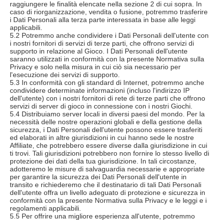
raggiungere le finalità elencate nella sezione 2 di cui sopra. In
caso di riorganizzazione, vendita o fusione, potremmo trasferire
i Dati Personali alla terza parte interessata in base alle leggi
applicabili.
5.2 Potremmo anche condividere i Dati Personali dell'utente con
i nostri fornitori di servizi di terze parti, che offrono servizi di
supporto in relazione al Gioco. I Dati Personali dell'utente
saranno utilizzati in conformità con la presente Normativa sulla
Privacy e solo nella misura in cui ciò sia necessario per
l'esecuzione dei servizi di supporto.
5.3 In conformità con gli standard di Internet, potremmo anche
condividere determinate informazioni (incluso l'indirizzo IP
dell'utente) con i nostri fornitori di rete di terze parti che offrono
servizi di server di gioco in connessione con i nostri Giochi.
5.4 Distribuiamo server locali in diversi paesi del mondo. Per la
necessità delle nostre operazioni globali e della gestione della
sicurezza, i Dati Personali dell'utente possono essere trasferiti
ed elaborati in altre giurisdizioni in cui hanno sede le nostre
Affiliate, che potrebbero essere diverse dalla giurisdizione in cui
ti trovi. Tali giurisdizioni potrebbero non fornire lo stesso livello di
protezione dei dati della tua giurisdizione. In tali circostanze,
adotteremo le misure di salvaguardia necessarie e appropriate
per garantire la sicurezza dei Dati Personali dell'utente in
transito e richiederemo che il destinatario di tali Dati Personali
dell'utente offra un livello adeguato di protezione e sicurezza in
conformità con la presente Normativa sulla Privacy e le leggi e i
regolamenti applicabili.
5.5 Per offrire una migliore esperienza all'utente, potremmo