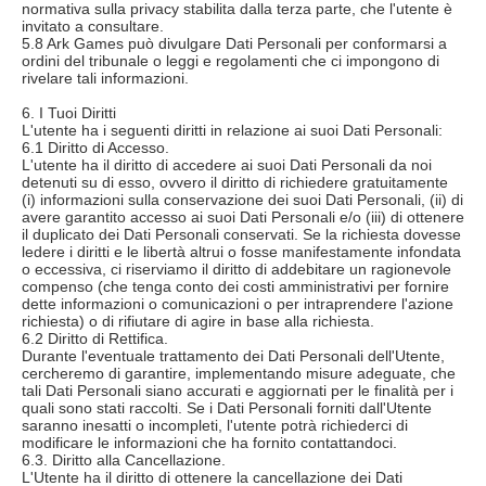
normativa sulla privacy stabilita dalla terza parte, che l'utente è
invitato a consultare.
5.8 Ark Games può divulgare Dati Personali per conformarsi a
ordini del tribunale o leggi e regolamenti che ci impongono di
rivelare tali informazioni.
6. I Tuoi Diritti
L'utente ha i seguenti diritti in relazione ai suoi Dati Personali:
6.1 Diritto di Accesso.
L'utente ha il diritto di accedere ai suoi Dati Personali da noi
detenuti su di esso, ovvero il diritto di richiedere gratuitamente
(i) informazioni sulla conservazione dei suoi Dati Personali, (ii) di
avere garantito accesso ai suoi Dati Personali e/o (iii) di ottenere
il duplicato dei Dati Personali conservati. Se la richiesta dovesse
ledere i diritti e le libertà altrui o fosse manifestamente infondata
o eccessiva, ci riserviamo il diritto di addebitare un ragionevole
compenso (che tenga conto dei costi amministrativi per fornire
dette informazioni o comunicazioni o per intraprendere l'azione
richiesta) o di rifiutare di agire in base alla richiesta.
6.2 Diritto di Rettifica.
Durante l'eventuale trattamento dei Dati Personali dell'Utente,
cercheremo di garantire, implementando misure adeguate, che
tali Dati Personali siano accurati e aggiornati per le finalità per i
quali sono stati raccolti. Se i Dati Personali forniti dall'Utente
saranno inesatti o incompleti, l'utente potrà richiederci di
modificare le informazioni che ha fornito contattandoci.
6.3. Diritto alla Cancellazione.
L'Utente ha il diritto di ottenere la cancellazione dei Dati