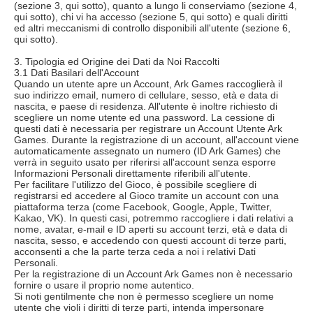
(sezione 3, qui sotto), quanto a lungo li conserviamo (sezione 4,
qui sotto), chi vi ha accesso (sezione 5, qui sotto) e quali diritti
ed altri meccanismi di controllo disponibili all'utente (sezione 6,
qui sotto).
3. Tipologia ed Origine dei Dati da Noi Raccolti
3.1 Dati Basilari dell'Account
Quando un utente apre un Account, Ark Games raccoglierà il
suo indirizzo email, numero di cellulare, sesso, età e data di
nascita, e paese di residenza. All'utente è inoltre richiesto di
scegliere un nome utente ed una password. La cessione di
questi dati è necessaria per registrare un Account Utente Ark
Games. Durante la registrazione di un account, all'account viene
automaticamente assegnato un numero (ID Ark Games) che
verrà in seguito usato per riferirsi all'account senza esporre
Informazioni Personali direttamente riferibili all'utente.
Per facilitare l'utilizzo del Gioco, è possibile scegliere di
registrarsi ed accedere al Gioco tramite un account con una
piattaforma terza (come Facebook, Google, Apple, Twitter,
Kakao, VK). In questi casi, potremmo raccogliere i dati relativi a
nome, avatar, e-mail e ID aperti su account terzi, età e data di
nascita, sesso, e accedendo con questi account di terze parti,
acconsenti a che la parte terza ceda a noi i relativi Dati
Personali.
Per la registrazione di un Account Ark Games non è necessario
fornire o usare il proprio nome autentico.
Si noti gentilmente che non è permesso scegliere un nome
utente che violi i diritti di terze parti, intenda impersonare