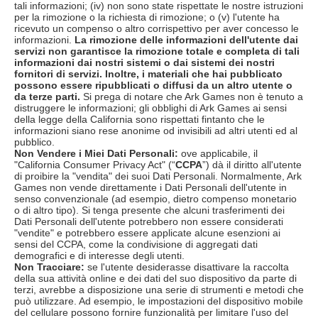
tali informazioni; (iv) non sono state rispettate le nostre istruzioni
per la rimozione o la richiesta di rimozione; o (v) l'utente ha
ricevuto un compenso o altro corrispettivo per aver concesso le
informazioni.
La rimozione delle informazioni dell'utente dai
servizi non garantisce la rimozione totale e completa di tali
informazioni dai nostri sistemi o dai sistemi dei nostri
fornitori di servizi. Inoltre, i materiali che hai pubblicato
possono essere ripubblicati o diffusi da un altro utente o
da terze parti.
Si prega di notare che Ark Games non è tenuto a
distruggere le informazioni; gli obblighi di Ark Games ai sensi
della legge della California sono rispettati fintanto che le
informazioni siano rese anonime od invisibili ad altri utenti ed al
pubblico.
Non Vendere i Miei Dati Personali:
ove applicabile, il
"California Consumer Privacy Act" (“
CCPA
”) dà il diritto all'utente
di proibire la "vendita" dei suoi Dati Personali. Normalmente, Ark
Games non vende direttamente i Dati Personali dell'utente in
senso convenzionale (ad esempio, dietro compenso monetario
o di altro tipo). Si tenga presente che alcuni trasferimenti dei
Dati Personali dell'utente potrebbero non essere considerati
"vendite" e potrebbero essere applicate alcune esenzioni ai
sensi del CCPA, come la condivisione di aggregati dati
demografici e di interesse degli utenti.
Non Tracciare:
se l'utente desiderasse disattivare la raccolta
della sua attività online e dei dati del suo dispositivo da parte di
terzi, avrebbe a disposizione una serie di strumenti e metodi che
può utilizzare. Ad esempio, le impostazioni del dispositivo mobile
del cellulare possono fornire funzionalità per limitare l'uso del