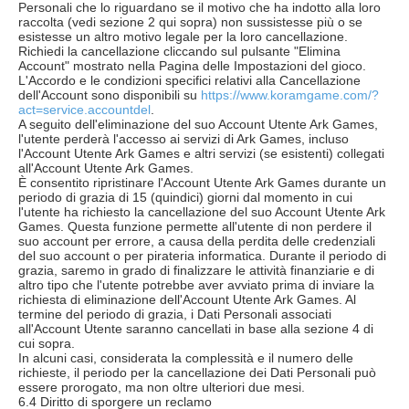
Personali che lo riguardano se il motivo che ha indotto alla loro
raccolta (vedi sezione 2 qui sopra) non sussistesse più o se
esistesse un altro motivo legale per la loro cancellazione.
Richiedi la cancellazione cliccando sul pulsante "Elimina
Account" mostrato nella Pagina delle Impostazioni del gioco.
L'Accordo e le condizioni specifici relativi alla Cancellazione
dell'Account sono disponibili su
https://www.koramgame.com/?
act=service.accountdel
.
A seguito dell'eliminazione del suo Account Utente Ark Games,
l'utente perderà l'accesso ai servizi di Ark Games, incluso
l'Account Utente Ark Games e altri servizi (se esistenti) collegati
all'Account Utente Ark Games.
È consentito ripristinare l'Account Utente Ark Games durante un
periodo di grazia di 15 (quindici) giorni dal momento in cui
l'utente ha richiesto la cancellazione del suo Account Utente Ark
Games. Questa funzione permette all'utente di non perdere il
suo account per errore, a causa della perdita delle credenziali
del suo account o per pirateria informatica. Durante il periodo di
grazia, saremo in grado di finalizzare le attività finanziarie e di
altro tipo che l'utente potrebbe aver avviato prima di inviare la
richiesta di eliminazione dell'Account Utente Ark Games. Al
termine del periodo di grazia, i Dati Personali associati
all'Account Utente saranno cancellati in base alla sezione 4 di
cui sopra.
In alcuni casi, considerata la complessità e il numero delle
richieste, il periodo per la cancellazione dei Dati Personali può
essere prorogato, ma non oltre ulteriori due mesi.
6.4 Diritto di sporgere un reclamo