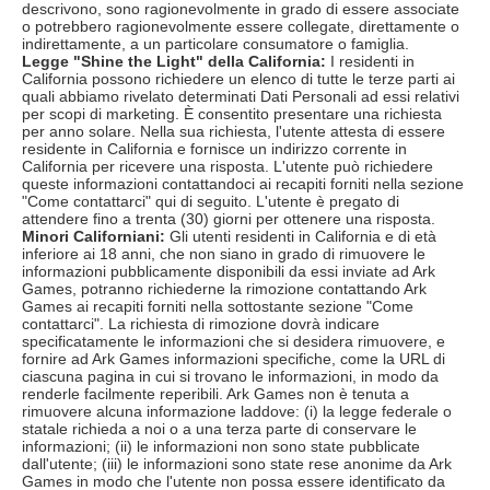
descrivono, sono ragionevolmente in grado di essere associate
o potrebbero ragionevolmente essere collegate, direttamente o
indirettamente, a un particolare consumatore o famiglia.
Legge "Shine the Light" della California:
I residenti in
California possono richiedere un elenco di tutte le terze parti ai
quali abbiamo rivelato determinati Dati Personali ad essi relativi
per scopi di marketing. È consentito presentare una richiesta
per anno solare. Nella sua richiesta, l'utente attesta di essere
residente in California e fornisce un indirizzo corrente in
California per ricevere una risposta. L'utente può richiedere
queste informazioni contattandoci ai recapiti forniti nella sezione
"Come contattarci" qui di seguito. L'utente è pregato di
attendere fino a trenta (30) giorni per ottenere una risposta.
Minori Californiani:
Gli utenti residenti in California e di età
inferiore ai 18 anni, che non siano in grado di rimuovere le
informazioni pubblicamente disponibili da essi inviate ad Ark
Games, potranno richiederne la rimozione contattando Ark
Games ai recapiti forniti nella sottostante sezione "Come
contattarci". La richiesta di rimozione dovrà indicare
specificatamente le informazioni che si desidera rimuovere, e
fornire ad Ark Games informazioni specifiche, come la URL di
ciascuna pagina in cui si trovano le informazioni, in modo da
renderle facilmente reperibili. Ark Games non è tenuta a
rimuovere alcuna informazione laddove: (i) la legge federale o
statale richieda a noi o a una terza parte di conservare le
informazioni; (ii) le informazioni non sono state pubblicate
dall'utente; (iii) le informazioni sono state rese anonime da Ark
Games in modo che l'utente non possa essere identificato da