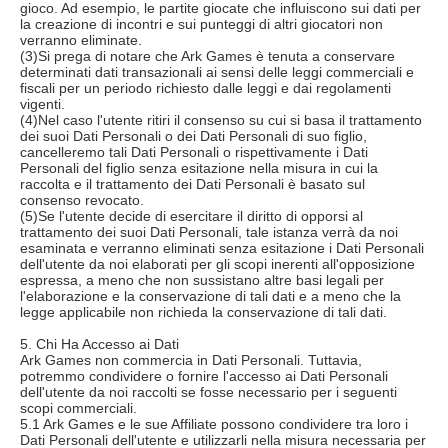
gioco. Ad esempio, le partite giocate che influiscono sui dati per
la creazione di incontri e sui punteggi di altri giocatori non
verranno eliminate.
(3)Si prega di notare che Ark Games è tenuta a conservare
determinati dati transazionali ai sensi delle leggi commerciali e
fiscali per un periodo richiesto dalle leggi e dai regolamenti
vigenti.
(4)Nel caso l'utente ritiri il consenso su cui si basa il trattamento
dei suoi Dati Personali o dei Dati Personali di suo figlio,
cancelleremo tali Dati Personali o rispettivamente i Dati
Personali del figlio senza esitazione nella misura in cui la
raccolta e il trattamento dei Dati Personali è basato sul
consenso revocato.
(5)Se l'utente decide di esercitare il diritto di opporsi al
trattamento dei suoi Dati Personali, tale istanza verrà da noi
esaminata e verranno eliminati senza esitazione i Dati Personali
dell'utente da noi elaborati per gli scopi inerenti all'opposizione
espressa, a meno che non sussistano altre basi legali per
l'elaborazione e la conservazione di tali dati e a meno che la
legge applicabile non richieda la conservazione di tali dati.
5. Chi Ha Accesso ai Dati
Ark Games non commercia in Dati Personali. Tuttavia,
potremmo condividere o fornire l'accesso ai Dati Personali
dell'utente da noi raccolti se fosse necessario per i seguenti
scopi commerciali.
5.1 Ark Games e le sue Affiliate possono condividere tra loro i
Dati Personali dell'utente e utilizzarli nella misura necessaria per