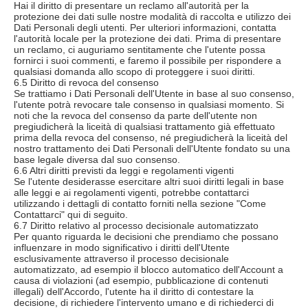
Hai il diritto di presentare un reclamo all'autorità per la
protezione dei dati sulle nostre modalità di raccolta e utilizzo dei
Dati Personali degli utenti. Per ulteriori informazioni, contatta
l'autorità locale per la protezione dei dati. Prima di presentare
un reclamo, ci auguriamo sentitamente che l'utente possa
fornirci i suoi commenti, e faremo il possibile per rispondere a
qualsiasi domanda allo scopo di proteggere i suoi diritti.
6.5 Diritto di revoca del consenso
Se trattiamo i Dati Personali dell'Utente in base al suo consenso,
l'utente potrà revocare tale consenso in qualsiasi momento. Si
noti che la revoca del consenso da parte dell'utente non
pregiudicherà la liceità di qualsiasi trattamento già effettuato
prima della revoca del consenso, né pregiudicherà la liceità del
nostro trattamento dei Dati Personali dell'Utente fondato su una
base legale diversa dal suo consenso.
6.6 Altri diritti previsti da leggi e regolamenti vigenti
Se l'utente desiderasse esercitare altri suoi diritti legali in base
alle leggi e ai regolamenti vigenti, potrebbe contattarci
utilizzando i dettagli di contatto forniti nella sezione "Come
Contattarci" qui di seguito.
6.7 Diritto relativo al processo decisionale automatizzato
Per quanto riguarda le decisioni che prendiamo che possano
influenzare in modo significativo i diritti dell'Utente
esclusivamente attraverso il processo decisionale
automatizzato, ad esempio il blocco automatico dell'Account a
causa di violazioni (ad esempio, pubblicazione di contenuti
illegali) dell'Accordo, l'utente ha il diritto di contestare la
decisione, di richiedere l'intervento umano e di richiederci di