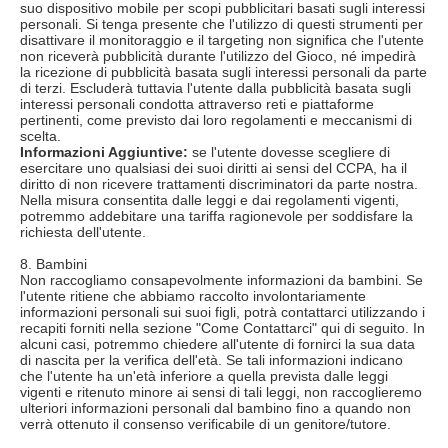
suo dispositivo mobile per scopi pubblicitari basati sugli interessi
personali. Si tenga presente che l'utilizzo di questi strumenti per
disattivare il monitoraggio e il targeting non significa che l'utente
non riceverà pubblicità durante l'utilizzo del Gioco, né impedirà
la ricezione di pubblicità basata sugli interessi personali da parte
di terzi. Escluderà tuttavia l'utente dalla pubblicità basata sugli
interessi personali condotta attraverso reti e piattaforme
pertinenti, come previsto dai loro regolamenti e meccanismi di
scelta.
Informazioni Aggiuntive:
se l'utente dovesse scegliere di
esercitare uno qualsiasi dei suoi diritti ai sensi del CCPA, ha il
diritto di non ricevere trattamenti discriminatori da parte nostra.
Nella misura consentita dalle leggi e dai regolamenti vigenti,
potremmo addebitare una tariffa ragionevole per soddisfare la
richiesta dell'utente.
8. Bambini
Non raccogliamo consapevolmente informazioni da bambini. Se
l'utente ritiene che abbiamo raccolto involontariamente
informazioni personali sui suoi figli, potrà contattarci utilizzando i
recapiti forniti nella sezione "Come Contattarci" qui di seguito. In
alcuni casi, potremmo chiedere all'utente di fornirci la sua data
di nascita per la verifica dell'età. Se tali informazioni indicano
che l'utente ha un'età inferiore a quella prevista dalle leggi
vigenti e ritenuto minore ai sensi di tali leggi, non raccoglieremo
ulteriori informazioni personali dal bambino fino a quando non
verrà ottenuto il consenso verificabile di un genitore/tutore.