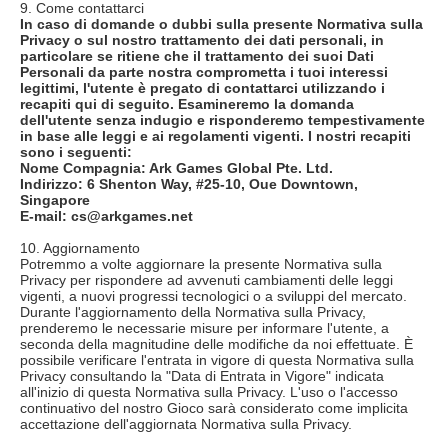
9. Come contattarci
In caso di domande o dubbi sulla presente Normativa sulla
Privacy o sul nostro trattamento dei dati personali, in
particolare se ritiene che il trattamento dei suoi Dati
Personali da parte nostra comprometta i tuoi interessi
legittimi, l'utente è pregato di contattarci utilizzando i
recapiti qui di seguito. Esamineremo la domanda
dell'utente senza indugio e risponderemo tempestivamente
in base alle leggi e ai regolamenti vigenti. I nostri recapiti
sono i seguenti:
Nome Compagnia: Ark Games Global Pte. Ltd.
Indirizzo: 6 Shenton Way, #25-10, Oue Downtown,
Singapore
E-mail: cs@arkgames.net
10. Aggiornamento
Potremmo a volte aggiornare la presente Normativa sulla
Privacy per rispondere ad avvenuti cambiamenti delle leggi
vigenti, a nuovi progressi tecnologici o a sviluppi del mercato.
Durante l'aggiornamento della Normativa sulla Privacy,
prenderemo le necessarie misure per informare l'utente, a
seconda della magnitudine delle modifiche da noi effettuate. È
possibile verificare l'entrata in vigore di questa Normativa sulla
Privacy consultando la "Data di Entrata in Vigore" indicata
all'inizio di questa Normativa sulla Privacy. L'uso o l'accesso
continuativo del nostro Gioco sarà considerato come implicita
accettazione dell'aggiornata Normativa sulla Privacy.