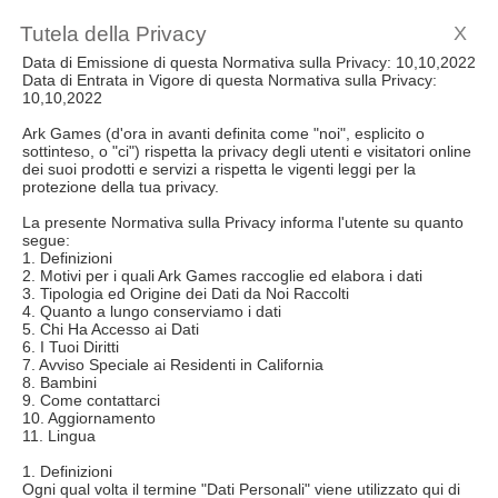
Tutela della Privacy
X
Data di Emissione di questa Normativa sulla Privacy: 10,10,2022
Data di Entrata in Vigore di questa Normativa sulla Privacy:
10,10,2022
Ark Games (d'ora in avanti definita come "noi", esplicito o
sottinteso, o "ci") rispetta la privacy degli utenti e visitatori online
dei suoi prodotti e servizi a rispetta le vigenti leggi per la
protezione della tua privacy.
La presente Normativa sulla Privacy informa l'utente su quanto
segue:
1. Definizioni
2. Motivi per i quali Ark Games raccoglie ed elabora i dati
3. Tipologia ed Origine dei Dati da Noi Raccolti
4. Quanto a lungo conserviamo i dati
5. Chi Ha Accesso ai Dati
6. I Tuoi Diritti
7. Avviso Speciale ai Residenti in California
8. Bambini
9. Come contattarci
10. Aggiornamento
11. Lingua
1. Definizioni
Ogni qual volta il termine "Dati Personali" viene utilizzato qui di