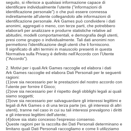
seguito, si riferisce a qualsiasi informazione capace di
identificare individualmente l'utente ("informazioni di
identificazione personale") o che può essere connessa
indirettamente all'utente collegandolo alle informazioni di
identificazione personale. Ark Games può condividere i dati
anonimi, aggregati o meno, con terze parti, che potrebbero
elaborarli per analizzare e produrre statistiche relative ad
abitudini, modelli comportamentali, e demografia degli utenti,
presi come gruppo o individualmente. Tali dati anonimi non
permettono l'identificazione degli utenti che li forniscono.
Il significato di altri termini in maiuscolo presenti in questa
Normativa sulla Privacy è definito nell'Accordo con l'Utente
("Accordo").
2. Motivi per i quali Ark Games raccoglie ed elabora i dati
Ark Games raccoglie ed elabora Dati Personali per le seguenti
ragioni:
(1)ove sia necessario per le prestazioni del nostro accordo con
l'utente per fornire il Gioco;
(2)ove sia necessario per il rispetto degli obblighi legali ai quali
siamo soggetti;
(3)ove sia necessario per salvaguardare gli interessi legittimi e
legali di Ark Games o di una terza parte (es. gli interessi di altri
utenti), tranne nel caso in cui su tali interessi prevalgono i diritti
e gli interessi legittimi dell'utente;
(4)dove sia stato concesso l'espresso consenso.
Queste ragioni per la raccolta dei Dati Personali determinano e
limitano quali Dati Personali raccogliamo e come li utilizziamo