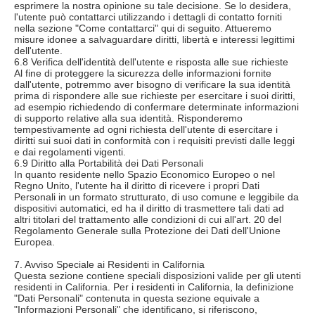
esprimere la nostra opinione su tale decisione. Se lo desidera,
l'utente può contattarci utilizzando i dettagli di contatto forniti
nella sezione "Come contattarci" qui di seguito. Attueremo
misure idonee a salvaguardare diritti, libertà e interessi legittimi
dell'utente.
6.8 Verifica dell'identità dell'utente e risposta alle sue richieste
Al fine di proteggere la sicurezza delle informazioni fornite
dall'utente, potremmo aver bisogno di verificare la sua identità
prima di rispondere alle sue richieste per esercitare i suoi diritti,
ad esempio richiedendo di confermare determinate informazioni
di supporto relative alla sua identità. Risponderemo
tempestivamente ad ogni richiesta dell'utente di esercitare i
diritti sui suoi dati in conformità con i requisiti previsti dalle leggi
e dai regolamenti vigenti.
6.9 Diritto alla Portabilità dei Dati Personali
In quanto residente nello Spazio Economico Europeo o nel
Regno Unito, l'utente ha il diritto di ricevere i propri Dati
Personali in un formato strutturato, di uso comune e leggibile da
dispositivi automatici, ed ha il diritto di trasmettere tali dati ad
altri titolari del trattamento alle condizioni di cui all'art. 20 del
Regolamento Generale sulla Protezione dei Dati dell'Unione
Europea.
7. Avviso Speciale ai Residenti in California
Questa sezione contiene speciali disposizioni valide per gli utenti
residenti in California. Per i residenti in California, la definizione
"Dati Personali" contenuta in questa sezione equivale a
"Informazioni Personali" che identificano, si riferiscono,