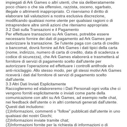
impiegati di Ark Games o altri utenti, che sia deliberatamente
poco chiaro o che sia offensivo, razzista, osceno, sgarbato,
illegale o altrimenti inappropriato. Ci riserviamo il diritto di
elaborare tali valutazioni a nostra esclusiva discrezione,
modificando qualsiasi nome utente per qualsiasi ragioni o di
intraprendere altre simili azioni che riteniamo appropriate.
3.2 Dati sulla Transazioni e il Pagamento
Per effettuare transazioni su Ark Games, potrebbe essere
necessario fornire dei dati di pagamento ad Ark Games per
autorizzare la transazione. Se l'utente paga con carta di credito
o bancomat, dovrà fornire ad Ark Games i dati tipici della carta
(nome, indirizzo, numero di carta di credito, data di scadenza e
codice di sicurezza), che Ark Games elaborerà e trasmetterà al
fornitore di servizi di pagamento scelto dall'utente per
autorizzare l’operazione ed effettuare i controlli antifrode e/o
anti-riciclaggio. Allo stesso modo, per gli stessi motivi Ark Games
riceverà i dati dal fornitore di servizi di pagamento scelto
dall'utente.
3.3 Altri Dati Inviati Esplicitamente
Raccoglieremo ed elaboreremo i Dati Personali ogni volta che ci
vengono forniti esplicitamente o inviati come parte della
comunicazione con altri su Ark Games, ad esempio nelle chat,
nei feedback dell'utente o in altri contenuti generati dall'utente.
Questi dati includono:
(1)Informazioni, commenti o "follow" pubblicati dall'utente in uno
qualsiasi dei nostri Giochi;
(2)Informazioni inviate tramite chat;
(3)Informazioni fornite per la richiesta di informazioni o di