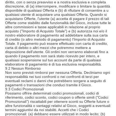
diritto, con o senza preavviso e a nostra esclusiva e completa
discrezione, di (a) interrompere, modificare o limitare la quantità
disponibile di qualsiasi Offerta e (b) di rifiutare di consentire a u
qualsiasi utente di acquistare una qualsiasi Offerta. Quando si
acquistano Offerte, l'utente (a) accetta di pagare il prezzo di tali
Offerte come stabilito dalle funzionalità del Gioco, incluse tutte le
altre commissioni e tasse applicabili in relazione al proprio
acquisto ("Importo di Acquisto Totale") e (b) autorizza noi e/o il
nostro elaboratore di pagamento ad addebitare sulla sua carta
di credito (o altro metodo di pagamento) l'Importo di Acquisto
Totale. Il pagamento può essere effettuato con carta di credito,
carta di debito o altri mezzi che potremmo mettere a
disposizione dell'utente. Gli ordini non verranno elaborati fino a
quando il pagamento non sarà stato ricevuto per intero, e
qualsiasi sospensione sul tuo account da parte di qualsiasi
elaboratore di pagamento è di tua esclusiva responsabilità.
9.2 Nessun Rimborso
Non sono previsti rimborsi per nessuna Offerta. Decliniamo ogni
responsabilità nei tuoi confronti o nei confronti di terzi per
eventuali reclami o danni che potrebbero sorgere a seguito di
pagamenti o transazioni che conduci tramite il Gioco.
9.3 Codici Promozionali
Possiamo offrire determinati codici promozionali, codici di
riferimento, codici sconto, codici coupon o offerte simili ("Codici
Promozionali") riscattabili per ottenere sconti su Offerte future o
altre funzionalità o vantaggi relativi al Gioco, soggetti a eventuali
termini aggiuntivi da noi stabiliti. Accetti che i Codici
promozionali: (a) debbano essere utilizzati in modo lecito; (b)