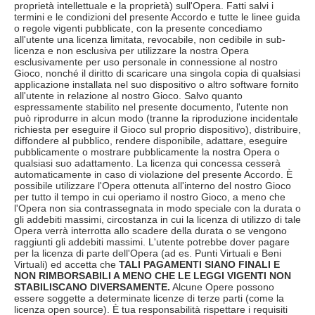
proprietà intellettuale e la proprietà) sull'Opera. Fatti salvi i
termini e le condizioni del presente Accordo e tutte le linee guida
o regole vigenti pubblicate, con la presente concediamo
all'utente una licenza limitata, revocabile, non cedibile in sub-
licenza e non esclusiva per utilizzare la nostra Opera
esclusivamente per uso personale in connessione al nostro
Gioco, nonché il diritto di scaricare una singola copia di qualsiasi
applicazione installata nel suo dispositivo o altro software fornito
all'utente in relazione al nostro Gioco. Salvo quanto
espressamente stabilito nel presente documento, l'utente non
può riprodurre in alcun modo (tranne la riproduzione incidentale
richiesta per eseguire il Gioco sul proprio dispositivo), distribuire,
diffondere al pubblico, rendere disponibile, adattare, eseguire
pubblicamente o mostrare pubblicamente la nostra Opera o
qualsiasi suo adattamento. La licenza qui concessa cesserà
automaticamente in caso di violazione del presente Accordo. È
possibile utilizzare l'Opera ottenuta all'interno del nostro Gioco
per tutto il tempo in cui operiamo il nostro Gioco, a meno che
l'Opera non sia contrassegnata in modo speciale con la durata o
gli addebiti massimi, circostanza in cui la licenza di utilizzo di tale
Opera verrà interrotta allo scadere della durata o se vengono
raggiunti gli addebiti massimi. L'utente potrebbe dover pagare
per la licenza di parte dell'Opera (ad es. Punti Virtuali e Beni
Virtuali) ed accetta che
TALI PAGAMENTI SIANO FINALI E
NON RIMBORSABILI A MENO CHE LE LEGGI VIGENTI NON
STABILISCANO DIVERSAMENTE.
Alcune Opere possono
essere soggette a determinate licenze di terze parti (come la
licenza open source). È tua responsabilità rispettare i requisiti