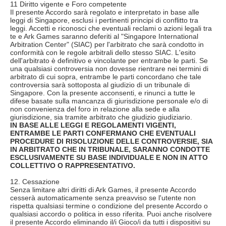
11 Diritto vigente e Foro competente
Il presente Accordo sarà regolato e interpretato in base alle
leggi di Singapore, esclusi i pertinenti principi di conflitto tra
leggi. Accetti e riconosci che eventuali reclami o azioni legali tra
te e Ark Games saranno deferiti al "Singapore International
Arbitration Center" (SIAC) per l'arbitrato che sarà condotto in
conformità con le regole arbitrali dello stesso SIAC. L'esito
dell'arbitrato è definitivo e vincolante per entrambe le parti. Se
una qualsiasi controversia non dovesse rientrare nei termini di
arbitrato di cui sopra, entrambe le parti concordano che tale
controversia sarà sottoposta al giudizio di un tribunale di
Singapore. Con la presente acconsenti, e rinunci a tutte le
difese basate sulla mancanza di giurisdizione personale e/o di
non convenienza del foro in relazione alla sede e alla
giurisdizione, sia tramite arbitrato che giudizio giudiziario.
IN BASE ALLE LEGGI E REGOLAMENTI VIGENTI,
ENTRAMBE LE PARTI CONFERMANO CHE EVENTUALI
PROCEDURE DI RISOLUZIONE DELLE CONTROVERSIE, SIA
IN ARBITRATO CHE IN TRIBUNALE, SARANNO CONDOTTE
ESCLUSIVAMENTE SU BASE INDIVIDUALE E NON IN ATTO
COLLETTIVO O RAPPRESENTATIVO.
12. Cessazione
Senza limitare altri diritti di Ark Games, il presente Accordo
cesserà automaticamente senza preavviso se l'utente non
rispetta qualsiasi termine o condizione del presente Accordo o
qualsiasi accordo o politica in esso riferita. Puoi anche risolvere
il presente Accordo eliminando il/i Gioco/i da tutti i dispositivi su