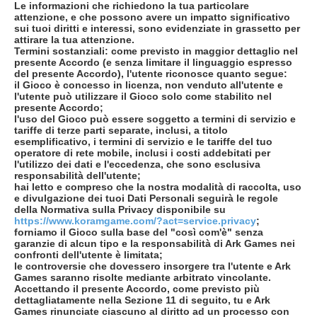
Le informazioni che richiedono la tua particolare
attenzione, e che possono avere un impatto significativo
sui tuoi diritti e interessi, sono evidenziate in grassetto per
attirare la tua attenzione.
Termini sostanziali: come previsto in maggior dettaglio nel
presente Accordo (e senza limitare il linguaggio espresso
del presente Accordo), l'utente riconosce quanto segue:
il Gioco è concesso in licenza, non venduto all'utente e
l'utente può utilizzare il Gioco solo come stabilito nel
presente Accordo;
l'uso del Gioco può essere soggetto a termini di servizio e
tariffe di terze parti separate, inclusi, a titolo
esemplificativo, i termini di servizio e le tariffe del tuo
operatore di rete mobile, inclusi i costi addebitati per
l'utilizzo dei dati e l'eccedenza, che sono esclusiva
responsabilità dell'utente;
hai letto e compreso che la nostra modalità di raccolta, uso
e divulgazione dei tuoi Dati Personali seguirà le regole
della Normativa sulla Privacy disponibile su
https://www.koramgame.com/?act=service.privacy
;
forniamo il Gioco sulla base del "così com'è" senza
garanzie di alcun tipo e la responsabilità di Ark Games nei
confronti dell'utente è limitata;
le controversie che dovessero insorgere tra l'utente e Ark
Games saranno risolte mediante arbitrato vincolante.
Accettando il presente Accordo, come previsto più
dettagliatamente nella Sezione 11 di seguito, tu e Ark
Games rinunciate ciascuno al diritto ad un processo con