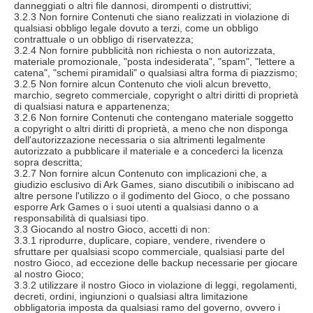
danneggiati o altri file dannosi, dirompenti o distruttivi;
3.2.3 Non fornire Contenuti che siano realizzati in violazione di
qualsiasi obbligo legale dovuto a terzi, come un obbligo
contrattuale o un obbligo di riservatezza;
3.2.4 Non fornire pubblicità non richiesta o non autorizzata,
materiale promozionale, "posta indesiderata", "spam", "lettere a
catena", "schemi piramidali" o qualsiasi altra forma di piazzismo;
3.2.5 Non fornire alcun Contenuto che violi alcun brevetto,
marchio, segreto commerciale, copyright o altri diritti di proprietà
di qualsiasi natura e appartenenza;
3.2.6 Non fornire Contenuti che contengano materiale soggetto
a copyright o altri diritti di proprietà, a meno che non disponga
dell'autorizzazione necessaria o sia altrimenti legalmente
autorizzato a pubblicare il materiale e a concederci la licenza
sopra descritta;
3.2.7 Non fornire alcun Contenuto con implicazioni che, a
giudizio esclusivo di Ark Games, siano discutibili o inibiscano ad
altre persone l'utilizzo o il godimento del Gioco, o che possano
esporre Ark Games o i suoi utenti a qualsiasi danno o a
responsabilità di qualsiasi tipo.
3.3 Giocando al nostro Gioco, accetti di non:
3.3.1 riprodurre, duplicare, copiare, vendere, rivendere o
sfruttare per qualsiasi scopo commerciale, qualsiasi parte del
nostro Gioco, ad eccezione delle backup necessarie per giocare
al nostro Gioco;
3.3.2 utilizzare il nostro Gioco in violazione di leggi, regolamenti,
decreti, ordini, ingiunzioni o qualsiasi altra limitazione
obbligatoria imposta da qualsiasi ramo del governo, ovvero i