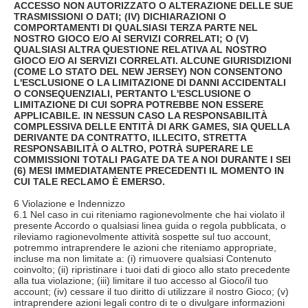
ACCESSO NON AUTORIZZATO O ALTERAZIONE DELLE SUE
TRASMISSIONI O DATI; (IV) DICHIARAZIONI O
COMPORTAMENTI DI QUALSIASI TERZA PARTE NEL
NOSTRO GIOCO E/O AI SERVIZI CORRELATI; O (V)
QUALSIASI ALTRA QUESTIONE RELATIVA AL NOSTRO
GIOCO E/O AI SERVIZI CORRELATI. ALCUNE GIURISDIZIONI
(COME LO STATO DEL NEW JERSEY) NON CONSENTONO
L'ESCLUSIONE O LA LIMITAZIONE DI DANNI ACCIDENTALI
O CONSEQUENZIALI, PERTANTO L'ESCLUSIONE O
LIMITAZIONE DI CUI SOPRA POTREBBE NON ESSERE
APPLICABILE. IN NESSUN CASO LA RESPONSABILITÀ
COMPLESSIVA DELLE ENTITÀ DI ARK GAMES, SIA QUELLA
DERIVANTE DA CONTRATTO, ILLECITO, STRETTA
RESPONSABILITÀ O ALTRO, POTRÀ SUPERARE LE
COMMISSIONI TOTALI PAGATE DA TE A NOI DURANTE I SEI
(6) MESI IMMEDIATAMENTE PRECEDENTI IL MOMENTO IN
CUI TALE RECLAMO È EMERSO.
6 Violazione e Indennizzo
6.1 Nel caso in cui riteniamo ragionevolmente che hai violato il
presente Accordo o qualsiasi linea guida o regola pubblicata, o
rileviamo ragionevolmente attività sospette sul tuo account,
potremmo intraprendere le azioni che riteniamo appropriate,
incluse ma non limitate a: (i) rimuovere qualsiasi Contenuto
coinvolto; (ii) ripristinare i tuoi dati di gioco allo stato precedente
alla tua violazione; (iii) limitare il tuo accesso al Gioco/il tuo
account; (iv) cessare il tuo diritto di utilizzare il nostro Gioco; (v)
intraprendere azioni legali contro di te o divulgare informazioni