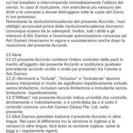
cui hai installato e interrompendo immediatamente l'utilizzo dei
servizi. In caso di risoluzione, non eserciterai più nessuno dei
diritti a te concessi e dovrai distruggere tutte le copie del Gioco
in tuo possesso.
Nonostante la risoluzione/scadenza del presente Accordo, i tuoi
obblighi accumulati prima della risoluzione/scadenza dovranno
comunque essere da te adempiuti. Inoltre, tutti i diritti e gli
interessi di Ark Games e l'eventuale autorizzazione concessa ad
Ark Games rimarranno in vigore e sussisteranno anche dopo la
risoluzione del presente Accordo.
13 Varie
13.1Il presente Accordo contiene l'intero contratto delle parti in
merito all'oggetto del presente Accordo e sostituisce qualsiasi
precedente accordo scritto o orale (se presente) tra l'utente e
Ark Games.
13.2I riferimenti a "include", "inclusivo" e "includente" devono
essere interpretati in modo da significare rispettivamente include
senza limitazione, inclusivo senza limitazione e includente senza
limitazione, rispettivamente.
13.3"Affiliato" nel presente Accordo indica un'entità che controlla
direttamente o indirettamente, o è controllata da o è sotto il
controllo comune con Ark Games Global Pte. Ltd. nella
presente.
13.4Ark Games potrebbe tradurre il presente Accordo in altre
lingue. Nel caso di differenze tra la versione in inglese e le
versioni in altre lingue, farà testo la versione inglese, salve le
leggi e i regolamenti vigenti.