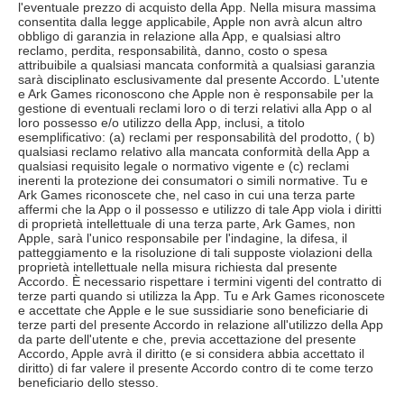
l'eventuale prezzo di acquisto della App. Nella misura massima
consentita dalla legge applicabile, Apple non avrà alcun altro
obbligo di garanzia in relazione alla App, e qualsiasi altro
reclamo, perdita, responsabilità, danno, costo o spesa
attribuibile a qualsiasi mancata conformità a qualsiasi garanzia
sarà disciplinato esclusivamente dal presente Accordo. L'utente
e Ark Games riconoscono che Apple non è responsabile per la
gestione di eventuali reclami loro o di terzi relativi alla App o al
loro possesso e/o utilizzo della App, inclusi, a titolo
esemplificativo: (a) reclami per responsabilità del prodotto, ( b)
qualsiasi reclamo relativo alla mancata conformità della App a
qualsiasi requisito legale o normativo vigente e (c) reclami
inerenti la protezione dei consumatori o simili normative. Tu e
Ark Games riconoscete che, nel caso in cui una terza parte
affermi che la App o il possesso e utilizzo di tale App viola i diritti
di proprietà intellettuale di una terza parte, Ark Games, non
Apple, sarà l'unico responsabile per l'indagine, la difesa, il
patteggiamento e la risoluzione di tali supposte violazioni della
proprietà intellettuale nella misura richiesta dal presente
Accordo. È necessario rispettare i termini vigenti del contratto di
terze parti quando si utilizza la App. Tu e Ark Games riconoscete
e accettate che Apple e le sue sussidiarie sono beneficiarie di
terze parti del presente Accordo in relazione all'utilizzo della App
da parte dell'utente e che, previa accettazione del presente
Accordo, Apple avrà il diritto (e si considera abbia accettato il
diritto) di far valere il presente Accordo contro di te come terzo
beneficiario dello stesso.