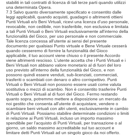
stabiliti in tali contratti di licenza di tali terze parti quando utilizzi
una determinata Opera.
7.3 Salvo quanto diversamente specificato e consentito dalle
leggi applicabili, quando acquisti, guadagni o altrimenti ottieni
Punti Virtuali e/o Beni Virtuali, ricevi una licenza d'uso personale,
revocabile, non cedibile, non trasferibile, non esclusiva e limitata
a tali Punti Virtuali o Beni Virtuali esclusivamente all'interno della
funzionalità del Gioco, per uso personale e non commerciale.
Tale licenza concessa all'utente ai sensi del presente
documento per qualsiasi Punto virtuale e Bene Virtuale cesserà
quando cesseremo di fornire la funzionalità del Gioco
applicabile, il tuo account viene chiuso o il presente Accordo
viene altrimenti rescisso. L'utente accetta che i Punti Virtuali e i
Beni Virtuali non abbiano valore monetario al di fuori del loro
uso previsto all'interno della funzionalità del Gioco, e non
possono quindi essere venduti, sub-licenziati, commerciati,
trasferiti o scambiati con denaro o altro corrispettivo. Punti
Virtuali o Beni Virtuali non possono essere usati come valuta
sostitutiva o mezzi di scambio. Non è consentito trasferire Punti
Virtuali o Beni Virtuali al di fuori del Gioco. Fermo restando
quanto sopra, potremmo mettere a disposizione un mercato da
noi gestito che consenta all'utente di acquistare, vendere o
scambiare beni virtuali con altri utenti, esclusivamente in cambio
di Punti Virtuali. Possiamo stabilire determinate condizioni o limiti
in relazione ai Punti Virtuali, incluso un importo massimo
spendibile per l'acquisto di Punti Virtuali, per transazione o al
giorno, un saldo massimo accreditabile sul tuo account e
limitare detti Punti Virtuali ad un singolo gioco da noi offerto.