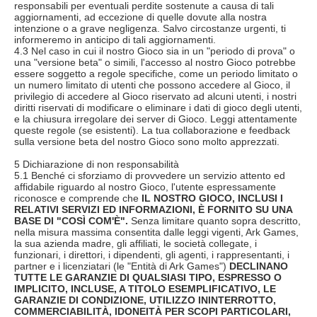
responsabili per eventuali perdite sostenute a causa di tali
aggiornamenti, ad eccezione di quelle dovute alla nostra
intenzione o a grave negligenza. Salvo circostanze urgenti, ti
informeremo in anticipo di tali aggiornamenti.
4.3 Nel caso in cui il nostro Gioco sia in un "periodo di prova" o
una "versione beta" o simili, l'accesso al nostro Gioco potrebbe
essere soggetto a regole specifiche, come un periodo limitato o
un numero limitato di utenti che possono accedere al Gioco, il
privilegio di accedere al Gioco riservato ad alcuni utenti, i nostri
diritti riservati di modificare o eliminare i dati di gioco degli utenti,
e la chiusura irregolare dei server di Gioco. Leggi attentamente
queste regole (se esistenti). La tua collaborazione e feedback
sulla versione beta del nostro Gioco sono molto apprezzati.
5 Dichiarazione di non responsabilità
5.1 Benché ci sforziamo di provvedere un servizio attento ed
affidabile riguardo al nostro Gioco, l'utente espressamente
riconosce e comprende che
IL NOSTRO GIOCO, INCLUSI I
RELATIVI SERVIZI ED INFORMAZIONI, È FORNITO SU UNA
BASE DI "COSÌ COM'È".
Senza limitare quanto sopra descritto,
nella misura massima consentita dalle leggi vigenti, Ark Games,
la sua azienda madre, gli affiliati, le società collegate, i
funzionari, i direttori, i dipendenti, gli agenti, i rappresentanti, i
partner e i licenziatari (le "Entità di Ark Games")
DECLINANO
TUTTE LE GARANZIE DI QUALSIASI TIPO, ESPRESSO O
IMPLICITO, INCLUSE, A TITOLO ESEMPLIFICATIVO, LE
GARANZIE DI CONDIZIONE, UTILIZZO ININTERROTTO,
COMMERCIABILITÀ, IDONEITÀ PER SCOPI PARTICOLARI,