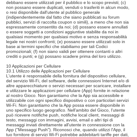
debbano essere utilizzati per il pubblico e lo scopo previsti; (c)
non possano essere duplicati, venduti o trasferiti in alcun modo,
o resi disponibile dall'utente al pubblico generale
(indipendentemente dal fatto che siano pubblicati su forum
pubblici, servizi di raccolta coupon o simili), a meno che non sia
espressamente consentito da noi; (d) possano essere annullati
o essere soggetti a condizioni aggiuntive stabilite da noi in
qualsiasi momento per qualsiasi motivo e senza responsabilità
legale nei nostri confronti; (e) possano essere utilizzati solo in
base ai termini specifici che stabiliamo per tali Codici
promozionali; (f) non siano validi per ottenere contanti o altri
crediti o punti; e (g) possano scadere prima del loro utilizzo.
10 Applicazioni per Cellulare
10.1 Utilizzo delle Applicazioni per Cellulare
L'utente è responsabile della fornitura del dispositivo cellulare,
del servizio Wi-Fi, del software, delle connessioni Internet e/o di
altre apparecchiature o servizi necessari per scaricare, installare
e utilizzare le applicazioni per cellulare (App) fornite in relazione
al nostro Gioco. Non garantiamo che la App sia accessibile e
utilizzabile con ogni specifico dispositivo o con particolari servizi
Wi-Fi. Non garantiamo che la App possa essere disponibile in
uno specifico luogo geografico. Nell'ambito del Gioco, l'utente
può ricevere notifiche push, notifiche local client, messaggi di
testo, messaggi con immagini, avvisi, email o altri tipi di
messaggi inviati direttamente all'utente in connessione con la
App ("Messaggi Push"). Riconosci che, quando utilizzi l'App, il
tuo fornitore di servizi Wi-Fi potrebbe addebitarti tariffe per dati,