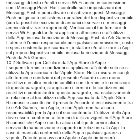
messaggi di testo e/o altri servizi Wi-Fi anche in connessione
con i Messaggi Push. Hai il controllo sulle impostazioni dei
Messaggi Push e puoi attivare o disattivare questi Messaggi
Push nel gioco o nel sistema operativo del tuo dispositivo mobile
(con la possibile eccezione di annunci di servizio e messaggi
amministrativi rari e importanti). Verifica con il tuo fornitore di
servizi Wi-Fi quali tariffe si applicano all'accesso e all'utilizzo
della App, inclusa la ricezione di Messaggi Push da Ark Games.
L'utente è l'unico responsabile per qualsiasi commissione, costo
o spesa sostenuta per scaricare, installare e/o utilizzare la App
sul proprio dispositivo mobile, inclusa la ricezione di Messaggi
Push da Ark Games.
10.2 Software per Cellulare dall'App Store di Apple
I seguenti termini e condizioni si applicano all'utente solo se si
utilizza la App scaricata dall'Apple Store. Nella misura in cui gli
altri termini e condizioni del presente Accordo siano meno
restrittivi o in altro modo in conflitto con i termini e le condizioni
di questo paragrafo, si applicano i termini e le condizioni più
restrittivi o contrastanti in questo paragrafo, ma esclusivamente
in relazione al tuo utilizzo della App scaricata dall'Apple Store.
Riconosci e accetti che il presente Accordo è esclusivamente tra
te e Ark Games, non Apple, e che Apple non ha alcuna
responsabilità per la App o il suo contenuto. L'utilizzo della App
deve essere conforme ai termini di utilizzo vigenti nell'App Store.
Riconosci che Apple non ha alcun obbligo di fornire alcun
servizio di manutenzione e supporto in relazione alla App. In
caso di mancata conformità della App a qualsiasi garanzia
vigente, l'utente può avvisare Apple e Apple rimborserà