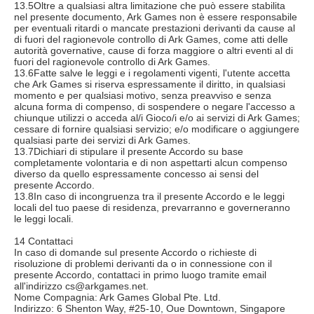
13.5Oltre a qualsiasi altra limitazione che può essere stabilita
nel presente documento, Ark Games non è essere responsabile
per eventuali ritardi o mancate prestazioni derivanti da cause al
di fuori del ragionevole controllo di Ark Games, come atti delle
autorità governative, cause di forza maggiore o altri eventi al di
fuori del ragionevole controllo di Ark Games.
13.6Fatte salve le leggi e i regolamenti vigenti, l'utente accetta
che Ark Games si riserva espressamente il diritto, in qualsiasi
momento e per qualsiasi motivo, senza preavviso e senza
alcuna forma di compenso, di sospendere o negare l'accesso a
chiunque utilizzi o acceda al/i Gioco/i e/o ai servizi di Ark Games;
cessare di fornire qualsiasi servizio; e/o modificare o aggiungere
qualsiasi parte dei servizi di Ark Games.
13.7Dichiari di stipulare il presente Accordo su base
completamente volontaria e di non aspettarti alcun compenso
diverso da quello espressamente concesso ai sensi del
presente Accordo.
13.8In caso di incongruenza tra il presente Accordo e le leggi
locali del tuo paese di residenza, prevarranno e governeranno
le leggi locali.
14 Contattaci
In caso di domande sul presente Accordo o richieste di
risoluzione di problemi derivanti da o in connessione con il
presente Accordo, contattaci in primo luogo tramite email
all'indirizzo cs@arkgames.net.
Nome Compagnia: Ark Games Global Pte. Ltd.
Indirizzo: 6 Shenton Way, #25-10, Oue Downtown, Singapore