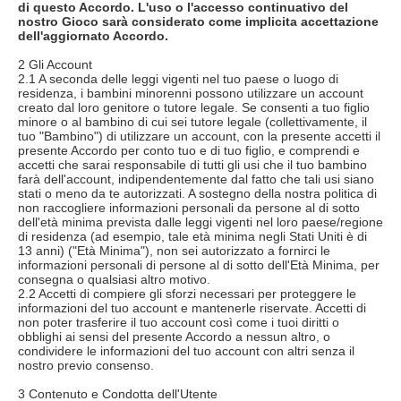
di questo Accordo. L'uso o l'accesso continuativo del
nostro Gioco sarà considerato come implicita accettazione
dell'aggiornato Accordo.
2 Gli Account
2.1 A seconda delle leggi vigenti nel tuo paese o luogo di
residenza, i bambini minorenni possono utilizzare un account
creato dal loro genitore o tutore legale. Se consenti a tuo figlio
minore o al bambino di cui sei tutore legale (collettivamente, il
tuo "Bambino") di utilizzare un account, con la presente accetti il
presente Accordo per conto tuo e di tuo figlio, e comprendi e
accetti che sarai responsabile di tutti gli usi che il tuo bambino
farà dell'account, indipendentemente dal fatto che tali usi siano
stati o meno da te autorizzati. A sostegno della nostra politica di
non raccogliere informazioni personali da persone al di sotto
dell'età minima prevista dalle leggi vigenti nel loro paese/regione
di residenza (ad esempio, tale età minima negli Stati Uniti è di
13 anni) ("Età Minima"), non sei autorizzato a fornirci le
informazioni personali di persone al di sotto dell'Età Minima, per
consegna o qualsiasi altro motivo.
2.2 Accetti di compiere gli sforzi necessari per proteggere le
informazioni del tuo account e mantenerle riservate. Accetti di
non poter trasferire il tuo account così come i tuoi diritti o
obblighi ai sensi del presente Accordo a nessun altro, o
condividere le informazioni del tuo account con altri senza il
nostro previo consenso.
3 Contenuto e Condotta dell'Utente