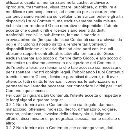
utilizzare, ospitare, memorizzare nella cache, archiviare,
riprodurre, trasmettere, visualizzare, pubblicare, distribuire e
modificare (per scopi tecnici, ad esempio per assicurare che i
contenuti siano visibili sia sui cellulari che sui computer e gli altri
dispositivi) i suoi Contenuti, ma esclusivamente nella misura
richiesta per rendere il Gioco operativo e disponibile. L'utente
accetta che questi diritti e licenze siano esenti da diritti,
trasferibili, cedibili in sub-licenza, in tutto il mondo e
irrevocabilmente (fin quando i suoi Contenuti siano archiviati da
noi) e includono il nostro diritto a rendere tali Contenuti
disponibili insieme ai relativi diritti ad altre parti con le quali
abbiamo rapporti contrattuali relativi alla fornitura del Gioco,
esclusivamente allo scopo di fornire detto Gioco, e allo scopo di
consentire un diverso accesso o divulgazione dei Contenuti
dell'utente a terzi, se riteniamo che tale accesso sia necessario
per rispettare i nostri obblighi legali. Pubblicando i tuoi Contenuti
tramite il nostro Gioco, dichiari e garantisci di avere, o di aver
ottenuto, tutti i diritti, le licenze, i consensi, le autorizzazioni, i
permessi e/o l'autorità necessari per concedere i diritti per i tuoi
Contenuti qui concessi.
Per quanto riguarda tali Contenuti, l'utente accetta di rispettare
le leggi vigenti e quanto segue:
3.2.1 Non fornire alcun Contenuto che sia illegale, dannoso,
minaccioso, offensivo, molesto, illecito, diffamatorio, volgare,
osceno, calunnioso, invasivo della privacy altrui, istigante
all'odio, discriminatorio, pornografico, sessualmente esplicito o
altro;
3.2.2 Non fornire alcun Contenuto che contenga virus, dati