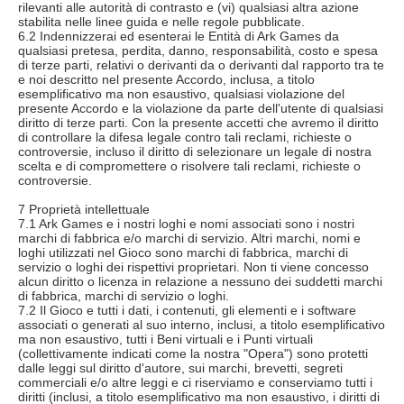
rilevanti alle autorità di contrasto e (vi) qualsiasi altra azione
stabilita nelle linee guida e nelle regole pubblicate.
6.2 Indennizzerai ed esenterai le Entità di Ark Games da
qualsiasi pretesa, perdita, danno, responsabilità, costo e spesa
di terze parti, relativi o derivanti da o derivanti dal rapporto tra te
e noi descritto nel presente Accordo, inclusa, a titolo
esemplificativo ma non esaustivo, qualsiasi violazione del
presente Accordo e la violazione da parte dell'utente di qualsiasi
diritto di terze parti. Con la presente accetti che avremo il diritto
di controllare la difesa legale contro tali reclami, richieste o
controversie, incluso il diritto di selezionare un legale di nostra
scelta e di compromettere o risolvere tali reclami, richieste o
controversie.
7 Proprietà intellettuale
7.1 Ark Games e i nostri loghi e nomi associati sono i nostri
marchi di fabbrica e/o marchi di servizio. Altri marchi, nomi e
loghi utilizzati nel Gioco sono marchi di fabbrica, marchi di
servizio o loghi dei rispettivi proprietari. Non ti viene concesso
alcun diritto o licenza in relazione a nessuno dei suddetti marchi
di fabbrica, marchi di servizio o loghi.
7.2 Il Gioco e tutti i dati, i contenuti, gli elementi e i software
associati o generati al suo interno, inclusi, a titolo esemplificativo
ma non esaustivo, tutti i Beni virtuali e i Punti virtuali
(collettivamente indicati come la nostra "Opera") sono protetti
dalle leggi sul diritto d'autore, sui marchi, brevetti, segreti
commerciali e/o altre leggi e ci riserviamo e conserviamo tutti i
diritti (inclusi, a titolo esemplificativo ma non esaustivo, i diritti di