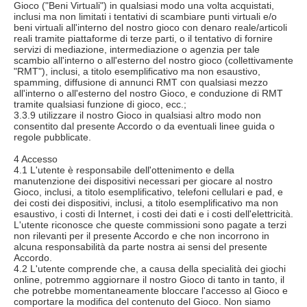
Gioco ("Beni Virtuali") in qualsiasi modo una volta acquistati,
inclusi ma non limitati i tentativi di scambiare punti virtuali e/o
beni virtuali all'interno del nostro gioco con denaro reale/articoli
reali tramite piattaforme di terze parti, o il tentativo di fornire
servizi di mediazione, intermediazione o agenzia per tale
scambio all'interno o all'esterno del nostro gioco (collettivamente
"RMT"), inclusi, a titolo esemplificativo ma non esaustivo,
spamming, diffusione di annunci RMT con qualsiasi mezzo
all'interno o all'esterno del nostro Gioco, e conduzione di RMT
tramite qualsiasi funzione di gioco, ecc.;
3.3.9 utilizzare il nostro Gioco in qualsiasi altro modo non
consentito dal presente Accordo o da eventuali linee guida o
regole pubblicate.
4 Accesso
4.1 L'utente è responsabile dell'ottenimento e della
manutenzione dei dispositivi necessari per giocare al nostro
Gioco, inclusi, a titolo esemplificativo, telefoni cellulari e pad, e
dei costi dei dispositivi, inclusi, a titolo esemplificativo ma non
esaustivo, i costi di Internet, i costi dei dati e i costi dell'elettricità.
L'utente riconosce che queste commissioni sono pagate a terzi
non rilevanti per il presente Accordo e che non incorrono in
alcuna responsabilità da parte nostra ai sensi del presente
Accordo.
4.2 L'utente comprende che, a causa della specialità dei giochi
online, potremmo aggiornare il nostro Gioco di tanto in tanto, il
che potrebbe momentaneamente bloccare l'accesso al Gioco e
comportare la modifica del contenuto del Gioco. Non siamo