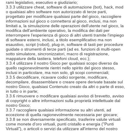
rami legislativo, esecutivo e giudiziario;
3.3.3 utilizzare cheat, software di automazione (bot), hack, mod
o qualsiasi altro software non autorizzato di terze parti,
progettato per modificare qualsiasi parte del gioco, raccogliere
informazioni sul gioco o connettersi al gioco, inclusi, ma non
limitati a, la simulazione delle operazioni dell'utente nel gioco, la
modifica dell'ambiente operativo, la modifica dei dati per
interrompere l'esperienza di gioco di altri utenti tramite l'impiego
di software esterni, inclusi, a titolo esemplificativo ma non
esaustivo, script (robot), plug-in, software di tasti per procedure
guidate o strumenti di terze parti (ad es. funzioni di multi-open
sotto simulatore, sincronizzatori, macro di registrazione,
mappature della tastiera, telefoni cloud, ecc.);
3.3.4 utilizzare il nostro Gioco per qualsiasi scopo diverso da
quello ragionevolmente rientri nello spirito del gioco stesso,
inclusi in particolare, ma non solo, gli scopi commerciali;
3.3.5 decodificare, ricavare codici sorgente, modificare,
decompilare, disassemblare o creare opere derivate basate sul
nostro Gioco, qualsiasi Contenuto creato da altri o parte di esso,
in tutto o in parte;
3.3.6 rimuovere o modificare qualsiasi avviso di brevetto, avviso
di copyright o altre informazioni sulla proprietà intellettuale dal
nostro Gioco;
3.3.7 raccogliere qualsiasi informazione su altri utenti, ad
eccezione di quella ragionevolmente necessaria per giocare;
3.3.8 se non diversamente specificato, trasferire valute virtuali
come monete d'oro virtuali, punti cristallo e energia ("Punti
Virtuali"), o articoli o servizi da utilizzare all'interno del nostro