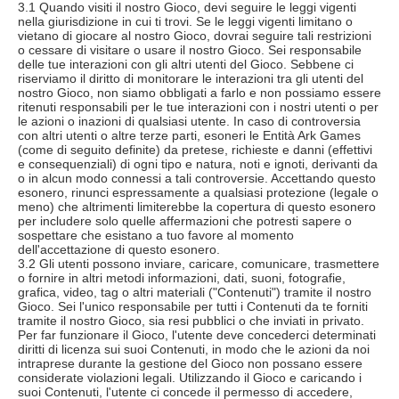
3.1 Quando visiti il nostro Gioco, devi seguire le leggi vigenti
nella giurisdizione in cui ti trovi. Se le leggi vigenti limitano o
vietano di giocare al nostro Gioco, dovrai seguire tali restrizioni
o cessare di visitare o usare il nostro Gioco. Sei responsabile
delle tue interazioni con gli altri utenti del Gioco. Sebbene ci
riserviamo il diritto di monitorare le interazioni tra gli utenti del
nostro Gioco, non siamo obbligati a farlo e non possiamo essere
ritenuti responsabili per le tue interazioni con i nostri utenti o per
le azioni o inazioni di qualsiasi utente. In caso di controversia
con altri utenti o altre terze parti, esoneri le Entità Ark Games
(come di seguito definite) da pretese, richieste e danni (effettivi
e consequenziali) di ogni tipo e natura, noti e ignoti, derivanti da
o in alcun modo connessi a tali controversie. Accettando questo
esonero, rinunci espressamente a qualsiasi protezione (legale o
meno) che altrimenti limiterebbe la copertura di questo esonero
per includere solo quelle affermazioni che potresti sapere o
sospettare che esistano a tuo favore al momento
dell'accettazione di questo esonero.
3.2 Gli utenti possono inviare, caricare, comunicare, trasmettere
o fornire in altri metodi informazioni, dati, suoni, fotografie,
grafica, video, tag o altri materiali ("Contenuti") tramite il nostro
Gioco. Sei l'unico responsabile per tutti i Contenuti da te forniti
tramite il nostro Gioco, sia resi pubblici o che inviati in privato.
Per far funzionare il Gioco, l'utente deve concederci determinati
diritti di licenza sui suoi Contenuti, in modo che le azioni da noi
intraprese durante la gestione del Gioco non possano essere
considerate violazioni legali. Utilizzando il Gioco e caricando i
suoi Contenuti, l'utente ci concede il permesso di accedere,