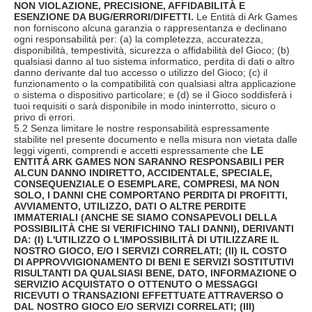
NON VIOLAZIONE, PRECISIONE, AFFIDABILITÀ E
ESENZIONE DA BUG/ERRORI/DIFETTI.
Le Entità di Ark Games
non forniscono alcuna garanzia o rappresentanza e declinano
ogni responsabilità per: (a) la completezza, accuratezza,
disponibilità, tempestività, sicurezza o affidabilità del Gioco; (b)
qualsiasi danno al tuo sistema informatico, perdita di dati o altro
danno derivante dal tuo accesso o utilizzo del Gioco; (c) il
funzionamento o la compatibilità con qualsiasi altra applicazione
o sistema o dispositivo particolare; e (d) se il Gioco soddisferà i
tuoi requisiti o sarà disponibile in modo ininterrotto, sicuro o
privo di errori.
5.2 Senza limitare le nostre responsabilità espressamente
stabilite nel presente documento e nella misura non vietata dalle
leggi vigenti, comprendi e accetti espressamente che
LE
ENTITÀ ARK GAMES NON SARANNO RESPONSABILI PER
ALCUN DANNO INDIRETTO, ACCIDENTALE, SPECIALE,
CONSEQUENZIALE O ESEMPLARE, COMPRESI, MA NON
SOLO, I DANNI CHE COMPORTANO PERDITA DI PROFITTI,
AVVIAMENTO, UTILIZZO, DATI O ALTRE PERDITE
IMMATERIALI (ANCHE SE SIAMO CONSAPEVOLI DELLA
POSSIBILITÀ CHE SI VERIFICHINO TALI DANNI), DERIVANTI
DA: (I) L'UTILIZZO O L'IMPOSSIBILITÀ DI UTILIZZARE IL
NOSTRO GIOCO, E/O I SERVIZI CORRELATI; (II) IL COSTO
DI APPROVVIGIONAMENTO DI BENI E SERVIZI SOSTITUTIVI
RISULTANTI DA QUALSIASI BENE, DATO, INFORMAZIONE O
SERVIZIO ACQUISTATO O OTTENUTO O MESSAGGI
RICEVUTI O TRANSAZIONI EFFETTUATE ATTRAVERSO O
DAL NOSTRO GIOCO E/O SERVIZI CORRELATI; (III)