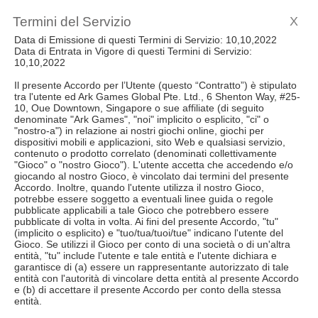
Termini del Servizio
X
Data di Emissione di questi Termini di Servizio: 10,10,2022
Data di Entrata in Vigore di questi Termini di Servizio:
10,10,2022
Il presente Accordo per l’Utente (questo “Contratto”) è stipulato
tra l'utente ed Ark Games Global Pte. Ltd., 6 Shenton Way, #25-
10, Oue Downtown, Singapore o sue affiliate (di seguito
denominate "Ark Games", "noi" implicito o esplicito, "ci" o
"nostro-a") in relazione ai nostri giochi online, giochi per
dispositivi mobili e applicazioni, sito Web e qualsiasi servizio,
contenuto o prodotto correlato (denominati collettivamente
"Gioco" o "nostro Gioco"). L'utente accetta che accedendo e/o
giocando al nostro Gioco, è vincolato dai termini del presente
Accordo. Inoltre, quando l'utente utilizza il nostro Gioco,
potrebbe essere soggetto a eventuali linee guida o regole
pubblicate applicabili a tale Gioco che potrebbero essere
pubblicate di volta in volta. Ai fini del presente Accordo, "tu"
(implicito o esplicito) e "tuo/tua/tuoi/tue" indicano l'utente del
Gioco. Se utilizzi il Gioco per conto di una società o di un'altra
entità, "tu" include l'utente e tale entità e l'utente dichiara e
garantisce di (a) essere un rappresentante autorizzato di tale
entità con l'autorità di vincolare detta entità al presente Accordo
e (b) di accettare il ​​presente Accordo per conto della stessa
entità.